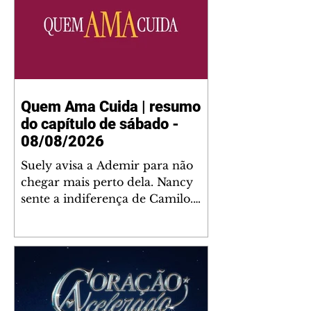
Quem Ama Cuida | resumo
do capítulo de sábado -
08/08/2026
Suely avisa a Ademir para não
chegar mais perto dela. Nancy
sente a indiferença de Camilo.
Tiago diz a Ingrid que ela não
tem competência para presidir a
joalheria. André conta a Pedro
que a associação de advogados
expulsou Ademir. Laurentino
contrata Adriana para servir no