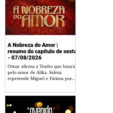
A Nobreza do Amor |
resumo do capítulo de sexta
- 07/08/2026
Omar afirma a Tonho que lutará
pelo amor de Alika. Salma
repreende Miguel e Fátima por
terem sido rudes com Omar.
Maria Helena aconselha Manoel
sobre seu namoro com Ana
Maria. Pressionado, Bakari revela
a Jendal que Chinua esteve em