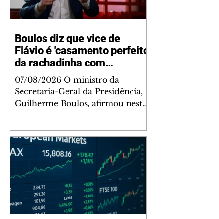
Boulos diz que vice de
Flávio é 'casamento perfeito
da rachadinha com
orçamento secreto'
07/08/2026 O ministro da
Secretaria-Geral da Presidência,
Guilherme Boulos, afirmou nesta
sexta-feira, 7, que a escolha do
deputado federal Alfredo Gaspar
(PL-AL) como candidato a vice-
presidente na chapa de Flávio
Bolsonaro (PL) representa um
"casamento perfeito" entre
suspeitas de rachadinha e de
irregularidades no orçamento do
Poder Legislativo. "Eu achei