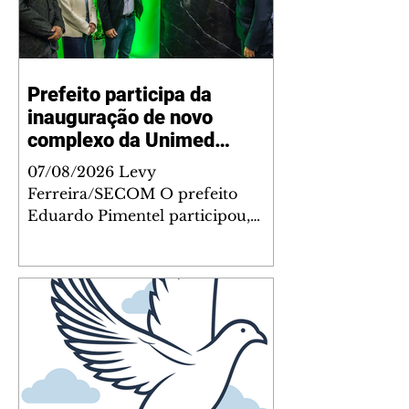
Prefeito participa da
inauguração de novo
complexo da Unimed
Curitiba e da Casa da
07/08/2026 Levy
Memória da cooperativa
Ferreira/SECOM O prefeito
Eduardo Pimentel participou,
nesta quinta-feira (6/8), da
inauguração do novo Complexo
Administrativo da Unimed
Curitiba, no Tarumã. Durante a
cerimônia, também foi
inaugurada a Casa da Memória
da cooperativa, espaço criado
para preservar a trajetória da