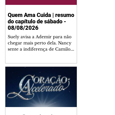
Quem Ama Cuida | resumo
do capítulo de sábado -
08/08/2026
Suely avisa a Ademir para não
chegar mais perto dela. Nancy
sente a indiferença de Camilo.
Tiago diz a Ingrid que ela não
tem competência para presidir a
joalheria. André conta a Pedro
que a associação de advogados
expulsou Ademir. Laurentino
contrata Adriana para servir no
restaurante. Adriana vê Pedro e
Bruna no restaurante. Bruna
provoca Adriana. Dora pede
ajuda a André para marcar um