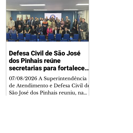
Defesa Civil de São José
dos Pinhais reúne
secretarias para fortalecer
planejamento integrado
07/08/2026 A Superintendência
diante dos impactos do El
de Atendimento e Defesa Civil de
Niño
São José dos Pinhais reuniu, na
última quarta-feira (5), secretários
municipais e representantes de
todas as pastas para alinhar as
ações do Plano de Ação Integrada
de enfrentamento aos impactos