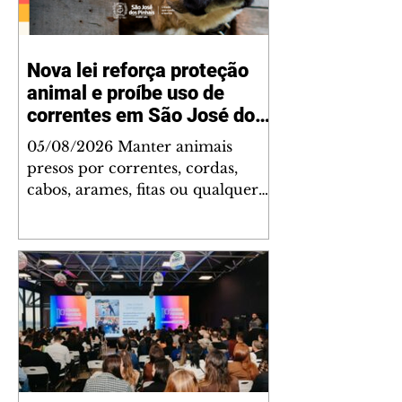
Nova lei reforça proteção
animal e proíbe uso de
correntes em São José dos
Pinhais
05/08/2026 Manter animais
presos por correntes, cordas,
cabos, arames, fitas ou qualquer
outro tipo de contenção passou a
ser proibido em São José dos
Pinhais. A mudança está prevista
na Lei Municipal nº 4.960/2026,
que alterou a Lei nº 4.231/2023 e
reforça as normas de proteção e
bem-estar animal no município.
A nova legislação já está em vigor
e busca conscientizar a população