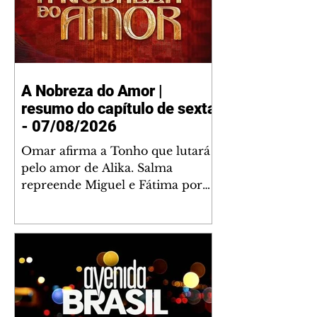
A Nobreza do Amor |
resumo do capítulo de sexta
- 07/08/2026
Omar afirma a Tonho que lutará
pelo amor de Alika. Salma
repreende Miguel e Fátima por
terem sido rudes com Omar.
Maria Helena aconselha Manoel
sobre seu namoro com Ana
Maria. Pressionado, Bakari revela
a Jendal que Chinua esteve em
terras inimigas. Omar pede que
Alika o acompanhe até a agência