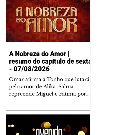
A Nobreza do Amor |
resumo do capítulo de sexta
- 07/08/2026
Omar afirma a Tonho que lutará
pelo amor de Alika. Salma
repreende Miguel e Fátima por
terem sido rudes com Omar.
Maria Helena aconselha Manoel
sobre seu namoro com Ana
Maria. Pressionado, Bakari revela
a Jendal que Chinua esteve em