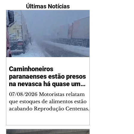
Últimas Notícias
Caminhoneiros
paranaenses estão presos
na nevasca há quase um
mês
07/08/2026 Motoristas relatam
que estoques de alimentos estão
acabando Reprodução Centenas
de caminhoneiros estão presos
por conta da nevasca em regiões
de fronteira na Argentina e no