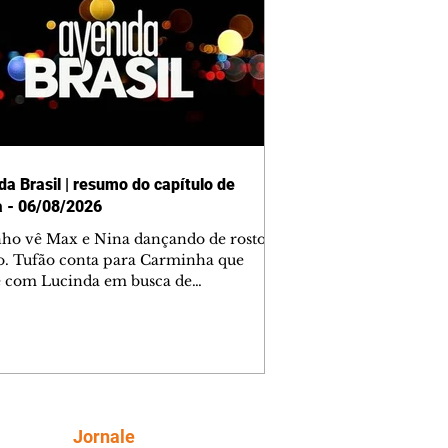
da Brasil | resumo do capítulo de
a - 06/08/2026
nho vê Max e Nina dançando de rosto
o. Tufão conta para Carminha que
e com Lucinda em busca de
mações sobre Rita. Nina despista Max
cura Jorginho, mas não o encontra.
se muda para a casa de Jorginho.
isa pensa em reconquistar Silas.
nes diz a Roni e Leandro que o
ro Tavinho Nunes assistirá ao jogo.
ica e Noêmia perseguem Cadinho na
Siga
Jornale