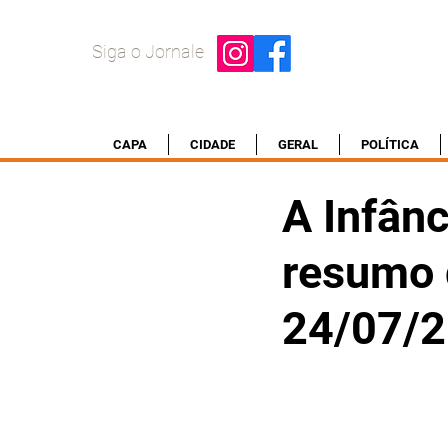
Siga o Jornale
CAPA
CIDADE
GERAL
POLÍTICA
A Infânc
resumo d
24/07/