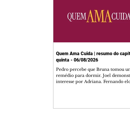
Quem Ama Cuida | resumo do capít
quinta - 06/08/2026
Pedro percebe que Bruna tomou u
remédio para dormir. Joel demonst
interesse por Adriana. Fernando el
Mau. Bia não gosta quando Brigitte 
se sentam à mesa com ela e César,
atrapalhando o jantar romântico do
Bruna se aproveita da preocupação
Pedro com sua saúde para manter 
ao seu lado. Elenice acusa Rosa por
desentendimento com Adriana. Joe
Contato comercial