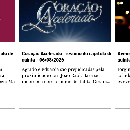
ulo de
Coração Acelerado | resumo do capítulo de
Aveni
quinta - 06/08/2026
quint
m
Agrado e Eduarda são prejudicadas pela
Jorgi
ra
proximidade com João Raul. Bará se
colad
ogia Mau
incomoda com o ciúme de Talita. Cinara
estev
e Rafael
desabafa com Ronei e decide passar uns
infor
dias na casa de Palhares. Agrado pede para
e pro
 casal.
ter uma conversa com Eduarda. Janete
Iran 
 de
confronta Zilá, que garante à irmã que não
Monal
o marido
conhece Verônica. Ronei reconhece uma
Dióge
 seu
possível bolsa de Zilá entre os pertences de
olhei
l
Verônica, e liga para Cinara. Agrado pensa
Verôn
Editorias
Editais Certificados