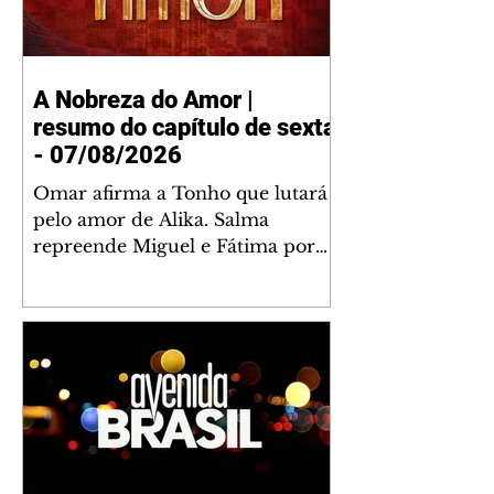
A Nobreza do Amor |
resumo do capítulo de sexta
- 07/08/2026
Omar afirma a Tonho que lutará
pelo amor de Alika. Salma
repreende Miguel e Fátima por
terem sido rudes com Omar.
Maria Helena aconselha Manoel
sobre seu namoro com Ana
Maria. Pressionado, Bakari revela
a Jendal que Chinua esteve em
terras inimigas. Omar pede que
Alika o acompanhe até a agência
bancária. Chinua alerta Dumi,
Akin e Ladisa sobre as