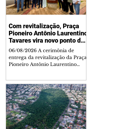
Com revitalização, Praça
Pioneiro Antônio Laurentino
Tavares vira novo ponto de
encontro para famílias e
06/08/2026 A cerimônia de
moradores do Jardim
entrega da revitalização da Praça
Liberdade
Pioneiro Antônio Laurentino
Tavares, localizada no
cruzamento da Avenida dos
Palmares com as ruas Laudelino
Pedro da Silva e Dr. Chrisóstomo
Capinan, no Jardim Liberdade,
ocorreu nesta quinta-feira, 6. O
espaço recebeu melhorias que
ampliam as opções de lazer e
convivência da comunidade,