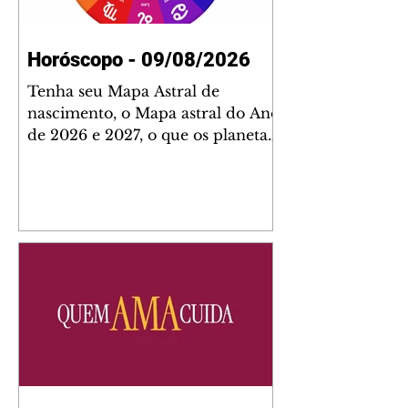
Horóscopo - 09/08/2026
Tenha seu Mapa Astral de
nascimento, o Mapa astral do Ano
de 2026 e 2027, o que os planetas
indicam para o seu: Trabalho,
Amor, Dinheiro, Saúde e Família.
Estudo com 35 páginas. Adquira
já através da nossa loja virtual ou
na loja física: rua Emiliano
Perneta 30 – loja 21 – galeria
Cezar Franco – centro –
Curitiba. Você pode pedir
também através do nosso
Whatsapp e receber seu livro
virtual: (41) 99719-0645. Escute o
programa Bom Dia Astral através