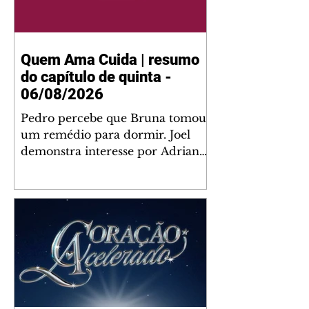
Quem Ama Cuida | resumo
do capítulo de quinta -
06/08/2026
Pedro percebe que Bruna tomou
um remédio para dormir. Joel
demonstra interesse por Adriana.
Fernando elogia Mau Mau. Bia
não gosta quando Brigitte e
Rafael se sentam à mesa com ela
e César, atrapalhando o jantar
romântico do casal. Bruna se
aproveita da preocupação de
Pedro com sua saúde para
manter o marido ao seu lado.
Elenice acusa Rosa por seu