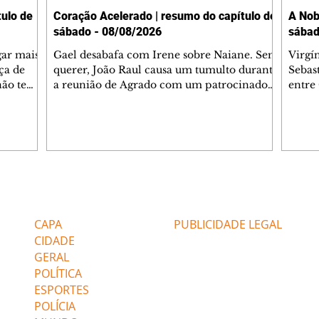
ulo de
Coração Acelerado | resumo do capítulo de
A Nob
sábado - 08/08/2026
sábad
gar mais
Gael desabafa com Irene sobre Naiane. Sem
Virgí
ça de
querer, João Raul causa um tumulto durante
Sebas
 não tem
a reunião de Agrado com um patrocinador.
entre
ia.
Zilá orienta Osmar a seguir Cinara, que
que B
ão de
percebe a movimentação e alerta Ronei.
nega 
ntino
Palhares confronta Cinara sobre a
Tonho
aproximação com Ronei. Eduarda pensa
a fam
una no
em pedir a Valéria para ficar com Sol. Gael
com O
a. Dora
decide terminar com Naiane. João Raul
e é d
m
inventa para Agrado que não está
comen
Editorias
Editais Certificados
Lyris
conseguindo conviver com seu sucesso, e
tungs
urante de
termina o relacionamento dos dois.
Dióge
CAPA
PUBLICIDADE LEGAL
CIDADE
GERAL
POLÍTICA
ESPORTES
POLÍCIA