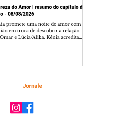
reza do Amor | resumo do capítulo de
o - 08/08/2026
nia promete uma noite de amor com
tião em troca de descobrir a relação
 Omar e Lúcia/Alika. Kênia acredita
inta esteja mesmo ao lado de Jendal, e
o convite para jantar com os dois.
 desabafa com Casemiro e conta que
ília de Lúcia/Alika tem uma dívida
mar. Ana Maria vai à casa de Manoel
estratada por Fortunato. José e Omar
tam sobre a possível jazida de
Siga
Jornale
tênio na região. Virgínia provoca
nes na frente de Marta. Binta s