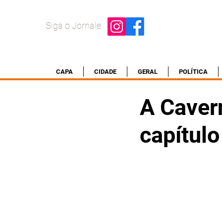
Siga o Jornale
CAPA
CIDADE
GERAL
POLÍTICA
A Caver
capítulo