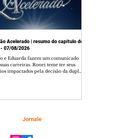
ão Acelerado | resumo do capítulo de
 - 07/08/2026
o e Eduarda fazem um comunicado
suas carreiras. Ronei teme ter seus
ios impactados pela decisão da dupla.
e decide prestar queixa contra
ica. Gael descobre que Naiane passou
ações sigilosas para Talita. Ronei
ra Verônica novamente e descobre
la deixou Bom Retorno. Gael se
ciona com Naiane. Valéria anuncia
e mudará de país, e Eduarda se
Siga
Jornale
upa com Sol. Palhares desconfia de
a em relação a Zilá. Ronei e Cinara
nfia