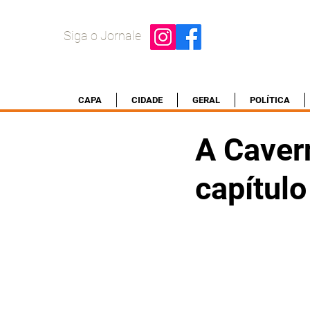
Siga o Jornale
CAPA
CIDADE
GERAL
POLÍTICA
A Caver
capítulo