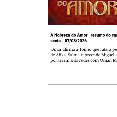
A Nobreza do Amor | resumo do cap
sexta - 07/08/2026
Omar afirma a Tonho que lutará p
de Alika. Salma repreende Miguel 
por terem sido rudes com Omar. M
Helena aconselha Manoel sobre se
namoro com Ana Maria. Pressiona
Bakari revela a Jendal que Chinua 
em terras inimigas. Omar pede que
acompanhe até a agência bancária
alerta Dumi, Akin e Ladisa sobre as
desconfianças de Jendal, que sonda
Contato comercial
sobre seu conselheiro. Chinua suge
mmjornale@gmail.com
Kênia reveja sua decisão de se junta
Telefone: (41) 99978-9956
rebel