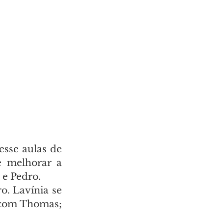
sse aulas de 
 melhorar a 
 e Pedro.
. Lavínia se 
com Thomas; 