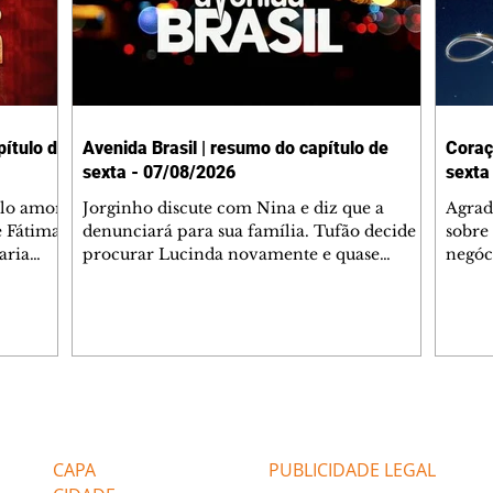
ítulo de
Avenida Brasil | resumo do capítulo de
Coraç
sexta - 07/08/2026
sexta
elo amor
Jorginho discute com Nina e diz que a
Agrad
e Fátima
denunciará para sua família. Tufão decide
sobre 
aria
procurar Lucinda novamente e quase
negóc
u
encontra Nina no lixão. Débora se
Janet
do,
preocupa com Jorginho. Monalisa pede que
Verôn
esteve
Olenka não a deixe sozinha. Tufão
inform
 Alika o
encontra Jorginho e o leva para casa. Max é
procu
. Chinua
hostil com Carminha. Diógenes se irrita
que e
quando Tavinho diz que não negociará o
decep
 Pascoal
passe de Roni por causa de sua sexualidade.
que s
Editorias
Editais Certificados
re que
Janaína admite para Jorginho que Lúcio e
preoc
r aos
Max estavam envolvidos na tentativa de
Cinar
CAPA
PUBLICIDADE LEGAL
assalto à
desco