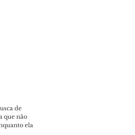
usca de 
a que não 
nquanto ela 