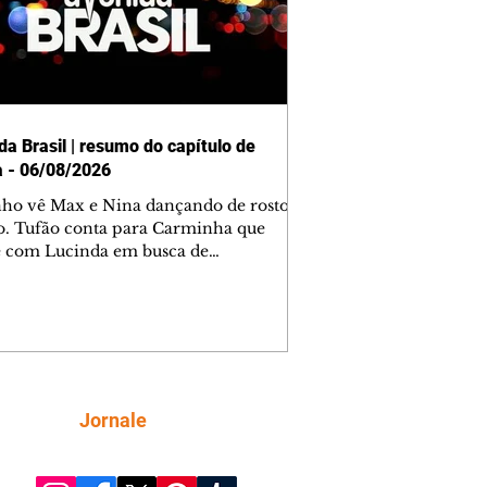
da Brasil | resumo do capítulo de
a - 06/08/2026
nho vê Max e Nina dançando de rosto
o. Tufão conta para Carminha que
e com Lucinda em busca de
mações sobre Rita. Nina despista Max
cura Jorginho, mas não o encontra.
se muda para a casa de Jorginho.
isa pensa em reconquistar Silas.
nes diz a Roni e Leandro que o
ro Tavinho Nunes assistirá ao jogo.
ica e Noêmia perseguem Cadinho na
Siga
Jornale
 deserta. Dolores sugere que Roni peça
n em casamento. Cadinho consegue
da praia