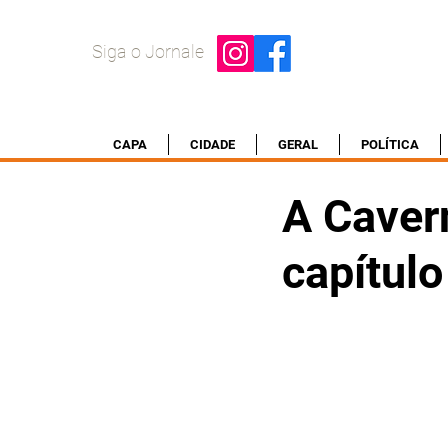
Siga o Jornale
CAPA
CIDADE
GERAL
POLÍTICA
A Caver
capítulo