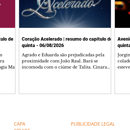
ulo de
Coração Acelerado | resumo do capítulo de
Aveni
quinta - 06/08/2026
quint
m
Agrado e Eduarda são prejudicadas pela
Jorgi
ra
proximidade com João Raul. Bará se
colad
ogia Mau
incomoda com o ciúme de Talita. Cinara
estev
e Rafael
desabafa com Ronei e decide passar uns
infor
dias na casa de Palhares. Agrado pede para
e pro
 casal.
ter uma conversa com Eduarda. Janete
Iran 
 de
confronta Zilá, que garante à irmã que não
Monal
o marido
conhece Verônica. Ronei reconhece uma
Dióge
 seu
possível bolsa de Zilá entre os pertences de
olhei
l
Verônica, e liga para Cinara. Agrado pensa
Verôn
Editorias
Editais Certificados
ntar no
em desfazer sua dupla com Eduarda para
praia
 o
ajudar João Raul sem prejudicar a amiga.
Suele
CAPA
PUBLICIDADE LEGAL
fugir 