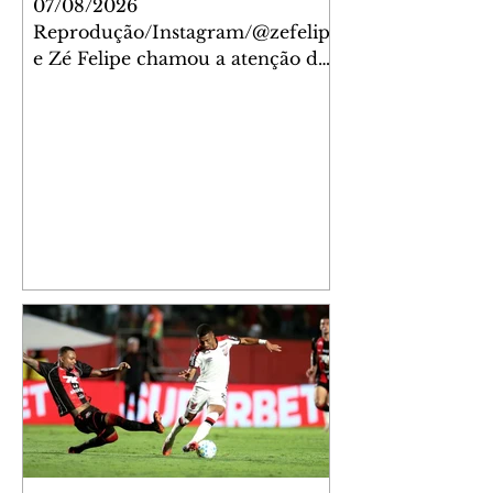
07/08/2026
Reprodução/Instagram/@zefelip
e Zé Felipe chamou a atenção dos
seguidores ao revelar um detalhe
especial de sua nova aeronave. O
cantor compartilhou nesta
quinta-feira, 6, registros do
jatinho recém-adquirido e
mostrou que decidiu personalizar
o espaço com uma ilustração que
reúne Virginia Fonseca e os três
filhos que eles tiveram juntos:
Maria Alice, Maria Flor e José
Leonardo. Na imagem, aparecem
os apelidos dos integrantes da
família, entre eles "Papai",
"Mamãe",