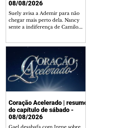
08/08/2026
Suely avisa a Ademir para não
chegar mais perto dela. Nancy
sente a indiferença de Camilo.
Tiago diz a Ingrid que ela não
tem competência para presidir a
joalheria. André conta a Pedro
que a associação de advogados
expulsou Ademir. Laurentino
contrata Adriana para servir no
restaurante. Adriana vê Pedro e
Bruna no restaurante. Bruna
provoca Adriana. Dora pede
ajuda a André para marcar um
Coração Acelerado | resumo
encontro com Suely. Adriana diz
do capítulo de sábado -
a Lyris que está feliz trabalhando
no restaurante de Nanc
08/08/2026
Gael desabafa com Irene sobre