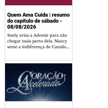
Quem Ama Cuida | resumo
do capítulo de sábado -
08/08/2026
Suely avisa a Ademir para não
chegar mais perto dela. Nancy
sente a indiferença de Camilo.
Tiago diz a Ingrid que ela não
tem competência para presidir a
joalheria. André conta a Pedro
que a associação de advogados
expulsou Ademir. Laurentino
contrata Adriana para servir no
restaurante. Adriana vê Pedro e
Bruna no restaurante. Bruna
provoca Adriana. Dora pede
ajuda a André para marcar um