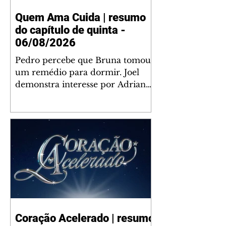
Quem Ama Cuida | resumo
do capítulo de quinta -
06/08/2026
Pedro percebe que Bruna tomou
um remédio para dormir. Joel
demonstra interesse por Adriana.
Fernando elogia Mau Mau. Bia
não gosta quando Brigitte e
Rafael se sentam à mesa com ela
e César, atrapalhando o jantar
romântico do casal. Bruna se
aproveita da preocupação de
Pedro com sua saúde para
manter o marido ao seu lado.
Elenice acusa Rosa por seu
desentendimento com Adriana.
Coração Acelerado | resumo
Joel convida Adriana e a família