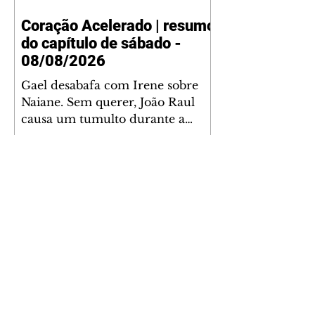
ajuda a André para marcar um
Coração Acelerado | resumo
encontro com Suely. Adriana diz
do capítulo de sábado -
a Lyris que está feliz trabalhando
no restaurante de Nanc
08/08/2026
Gael desabafa com Irene sobre
Naiane. Sem querer, João Raul
causa um tumulto durante a
reunião de Agrado com um
patrocinador. Zilá orienta Osmar
a seguir Cinara, que percebe a
movimentação e alerta Ronei.
Palhares confronta Cinara sobre a
aproximação com Ronei.
Eduarda pensa em pedir a Valéria
para ficar com Sol. Gael decide
terminar com Naiane. João Raul
inventa para Agrado que não está
A Nobreza do Amor |
conseguindo conviver com seu