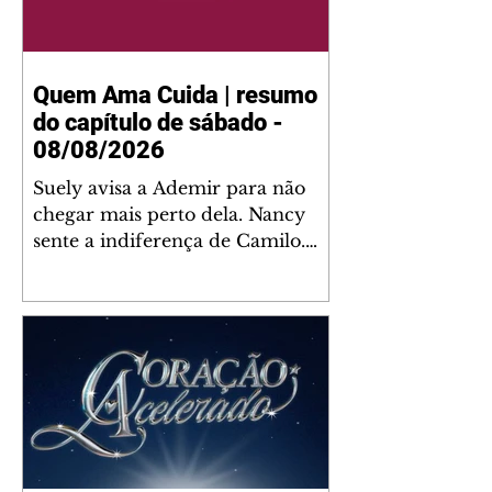
Quem Ama Cuida | resumo
do capítulo de sábado -
08/08/2026
Suely avisa a Ademir para não
chegar mais perto dela. Nancy
sente a indiferença de Camilo.
Tiago diz a Ingrid que ela não
tem competência para presidir a
joalheria. André conta a Pedro
que a associação de advogados
expulsou Ademir. Laurentino
contrata Adriana para servir no
restaurante. Adriana vê Pedro e
Bruna no restaurante. Bruna
provoca Adriana. Dora pede