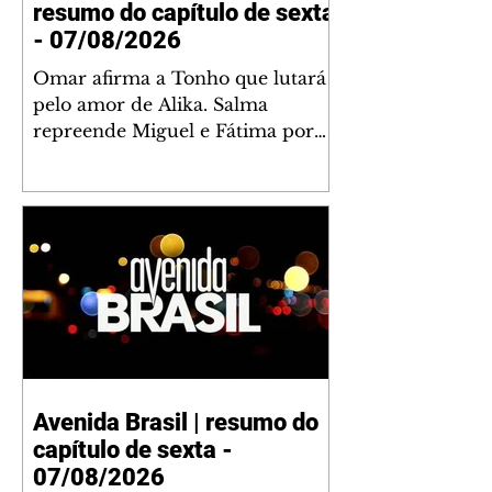
resumo do capítulo de sexta
- 07/08/2026
Omar afirma a Tonho que lutará
pelo amor de Alika. Salma
repreende Miguel e Fátima por
terem sido rudes com Omar.
Maria Helena aconselha Manoel
sobre seu namoro com Ana
Maria. Pressionado, Bakari revela
a Jendal que Chinua esteve em
terras inimigas. Omar pede que
Alika o acompanhe até a agência
bancária. Chinua alerta Dumi,
Akin e Ladisa sobre as
desconfianças de Jendal, que
Avenida Brasil | resumo do
sonda Pascoal sobre seu
capítulo de sexta -
conselheiro. Chinua sugere que
Kênia reveja sua decisão de se
07/08/2026