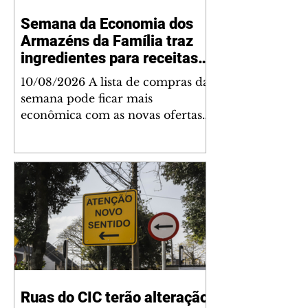
Semana da Economia dos
Armazéns da Família traz
ingredientes para receitas
do dia a dia
10/08/2026 A lista de compras da
semana pode ficar mais
econômica com as novas ofertas
dos Armazéns da Família. De
terça-feira (11/8) a sábado (15/8), a
Semana da Economia traz quatro
produtos que ajudam a montar
refeições práticas e variadas, com
opções para o almoço, o jantar e
os preparos do dia a dia. Para
quem procura uma opção prática
de proteína, o frango a
passarinho congelado (1 quilo) da
Ruas do CIC terão alteração
marca C.Vale será vendido por