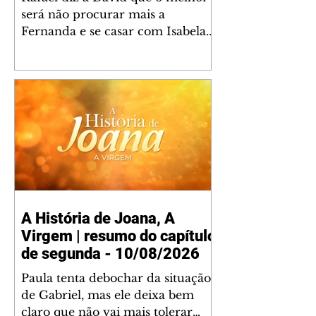
será não procurar mais a
Fernanda e se casar com Isabela.
Júlia diz a Otávio que sua esposa
desconfia que ele tem uma
amante. Diante do túmulo de
Santiago, Fernanda diz que quer
justiça para ele mas, ao mesmo
tempo, se apaixonou por Rafael.
Martina critica David por ainda
não conhecer Clara e Sandra.
Fernanda confessa a Joana que
não consegue parar de pensar em
A História de Joana, A
Rafael. Isabela e Rafael garantem
Virgem | resumo do capítulo
a Júlia que já está tudo pronto
para o casamento q
de segunda - 10/08/2026
Paula tenta debochar da situação
de Gabriel, mas ele deixa bem
claro que não vai mais tolerar