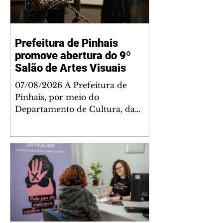
Prefeitura de Pinhais
promove abertura do 9º
Salão de Artes Visuais
07/08/2026 A Prefeitura de
Pinhais, por meio do
Departamento de Cultura, da
Secretaria de Cultura, Esporte e
Lazer (Semel), realizou a
cerimônia de abertura do 9º Salão
de Artes Visuais. O evento contou
com recepção executada pela
Banda Municipal de Pinhais e
com a presença de autoridades
do Poder Executivo, membros da
Câmara Municipal e artistas.