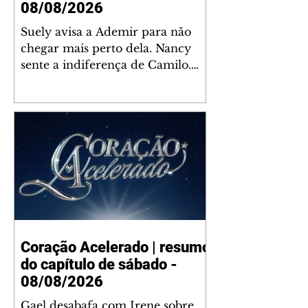
08/08/2026
Suely avisa a Ademir para não
chegar mais perto dela. Nancy
sente a indiferença de Camilo.
Tiago diz a Ingrid que ela não
tem competência para presidir a
joalheria. André conta a Pedro
que a associação de advogados
expulsou Ademir. Laurentino
contrata Adriana para servir no
restaurante. Adriana vê Pedro e
Bruna no restaurante. Bruna
provoca Adriana. Dora pede
ajuda a André para marcar um
Coração Acelerado | resumo
encontro com Suely. Adriana diz
do capítulo de sábado -
a Lyris que está feliz trabalhando
no restaurante de Nanc
08/08/2026
Gael desabafa com Irene sobre