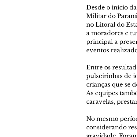
Desde o início d
Militar do Paran
no Litoral do Est
a moradores e tu
principal a prese
eventos realizado
Entre os resultad
pulseirinhas de i
crianças que se
As equipes també
caravelas, presta
No mesmo período
considerando res
gravidade. Foram 