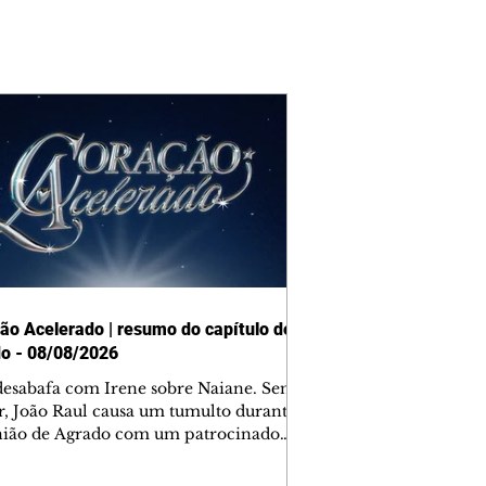
ão Acelerado | resumo do capítulo de
o - 08/08/2026
desabafa com Irene sobre Naiane. Sem
r, João Raul causa um tumulto durante
nião de Agrado com um patrocinador.
orienta Osmar a seguir Cinara, que
be a movimentação e alerta Ronei.