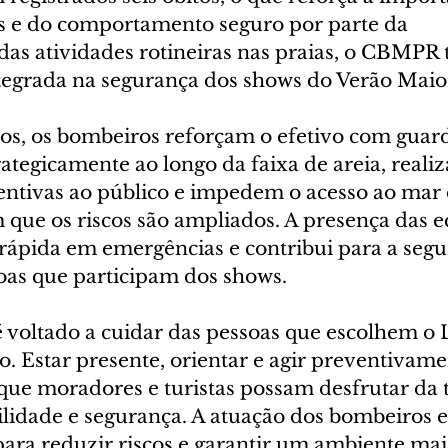
s e do comportamento seguro por parte da 
as atividades rotineiras nas praias, o CBMP
tegrada na segurança dos shows do Verão Maio
os, os bombeiros reforçam o efetivo com guar
ategicamente ao longo da faixa de areia, reali
entivas ao público e impedem o acesso ao mar 
 que os riscos são ampliados. A presença das e
 rápida em emergências e contribui para a segu
oas que participam dos shows.
 voltado a cuidar das pessoas que escolhem o L
o. Estar presente, orientar e agir preventivame
 que moradores e turistas possam desfrutar da
lidade e segurança. A atuação dos bombeiros 
para reduzir riscos e garantir um ambiente mai