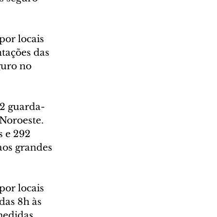
or locais 
ntações das 
guro no 
2 guarda-
 Noroeste. 
 e 292 
aos grandes 
or locais 
das 8h às 
medidas 