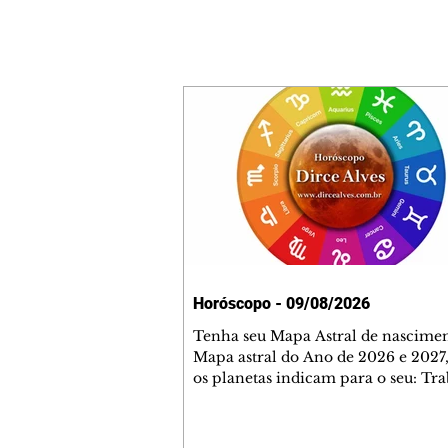
Horóscopo - 09/08/2026
Tenha seu Mapa Astral de nascimen
Mapa astral do Ano de 2026 e 2027,
os planetas indicam para o seu: Tra
Amor, Dinheiro, Saúde e Família. E
com 35 páginas. Adquira já através 
loja virtual ou na loja física: rua E