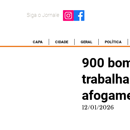
Siga o Jornale
CAPA
CIDADE
GERAL
POLÍTICA
900 bom
trabalh
afogame
12/01/2026