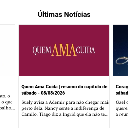
Últimas Notícias
Quem Ama Cuida | resumo do capítulo de
Coraç
sábado - 08/08/2026
sábad
to, o
 o que
Suely avisa a Ademir para não chegar mais
Gael 
balho,
perto dela. Nancy sente a indiferença de
quere
studo
Camilo. Tiago diz a Ingrid que ela não tem
a reu
da nossa
competência para presidir a joalheria.
Zilá 
miliano
André conta a Pedro que a associação de
perce