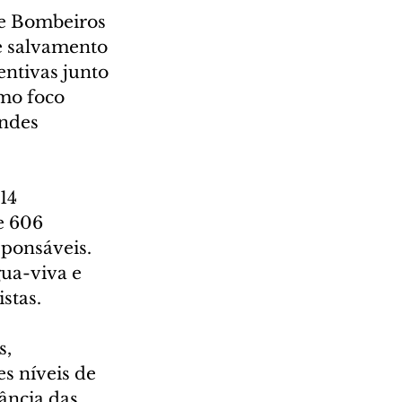
de Bombeiros 
e salvamento 
ntivas junto 
mo foco 
andes 
14 
e 606 
ponsáveis. 
ua-viva e 
stas.
, 
s níveis de 
ância das 