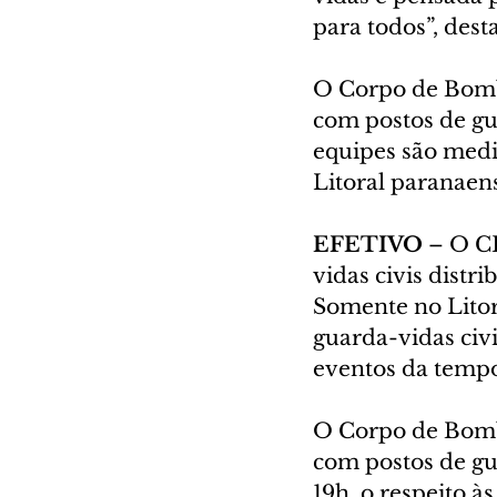
para todos”, dest
O Corpo de Bombe
com postos de gua
equipes são medi
Litoral paranaen
EFETIVO 
– O C
vidas civis distr
Somente no Litor
guarda-vidas civ
eventos da temp
O Corpo de Bombe
com postos de gu
19h, o respeito à