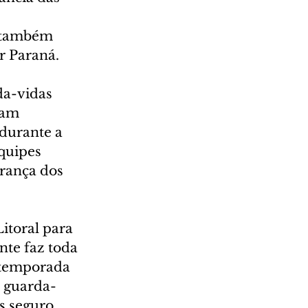
R também 
r Paraná.
da-vidas 
zam 
durante a 
quipes 
rança dos 
itoral para 
nte faz toda 
 temporada 
e guarda-
s seguro 