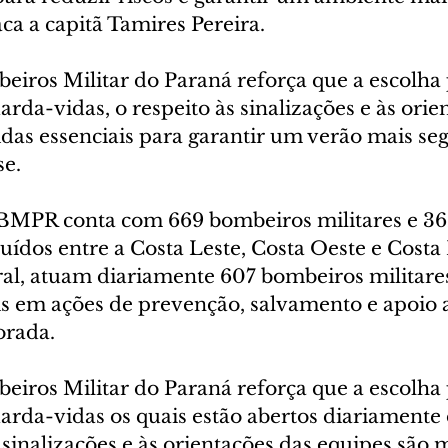
aca a capitã Tamires Pereira.
iros Militar do Paraná reforça que a escolha p
rda-vidas, o respeito às sinalizações e às orie
das essenciais para garantir um verão mais se
se.
BMPR conta com 669 bombeiros militares e 36
ibuídos entre a Costa Leste, Costa Oeste e Costa
al, atuam diariamente 607 bombeiros militares
is em ações de prevenção, salvamento e apoio 
orada.
iros Militar do Paraná reforça que a escolha p
arda-vidas os quais estão abertos diariamente 
s sinalizações e às orientações das equipes são 