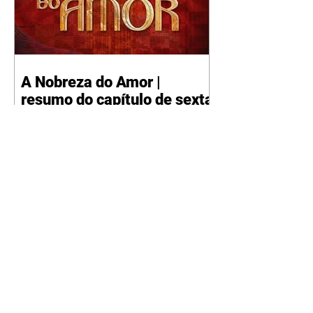
A Nobreza do Amor |
resumo do capítulo de sexta
- 07/08/2026
Omar afirma a Tonho que lutará
pelo amor de Alika. Salma
repreende Miguel e Fátima por
terem sido rudes com Omar.
Maria Helena aconselha Manoel
sobre seu namoro com Ana
Maria. Pressionado, Bakari revela
a Jendal que Chinua esteve em
terras inimigas. Omar pede que
Alika o acompanhe até a agência
bancária. Chinua alerta Dumi,