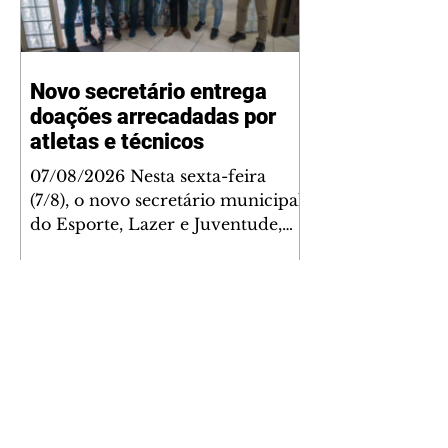
Novo secretário entrega
doações arrecadadas por
atletas e técnicos
07/08/2026 Nesta sexta-feira
(7/8), o novo secretário municipal
do Esporte, Lazer e Juventude,
José Antônio de Melo Filho, fez a
entrega de 5.873 fraldas
geriátricas arrecadadas durante a
Campanha de Atenção à Pessoa
Idosa à Fundação de Ação Social
(FAS). A doação é uma
contrapartida social de atletas,
paratletas, técnicos e instituições
contemplados pela Lei Municipal