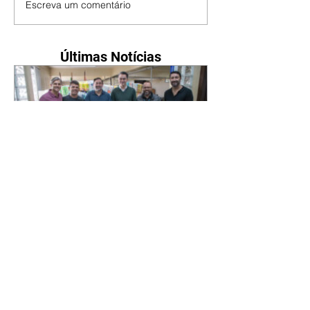
Escreva um comentário
Últimas Notícias
Novo secretário entrega
doações arrecadadas por
atletas e técnicos
07/08/2026 Nesta sexta-feira
(7/8), o novo secretário municipal
do Esporte, Lazer e Juventude,
José Antônio de Melo Filho, fez a