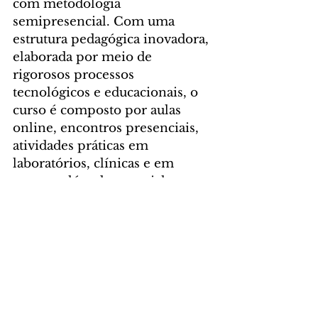
com metodologia 
semipresencial. Com uma 
estrutura pedagógica inovadora, 
elaborada por meio de 
rigorosos processos 
tecnológicos e educacionais, o 
curso é composto por aulas 
online, encontros presenciais, 
atividades práticas em 
laboratórios, clínicas e em 
campo, além de material 
didático produzido pelos 
próprios docentes da 
instituição. 
“O curso obedece a todas as 
Diretrizes Curriculares 
Nacionais (DCNs) e as 