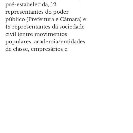
pré-estabelecida, 12 
representantes do poder 
público (Prefeitura e Câmara) e 
15 representantes da sociedade 
civil (entre movimentos 
populares, academia/entidades 
de classe, empresários e 
organizações não 
governamentais).
*
Quer conferir o evento? 
Confira o registro da 
transmissão: 
https://m.youtube.com/watch?
v=V4pjWs3bvEE
Foto: Carlos Poly/SMCS
GERAL