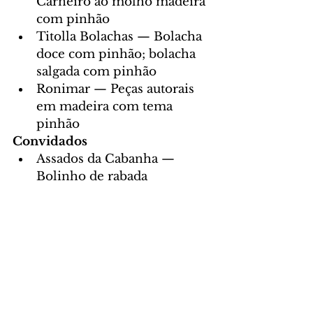
Carneiro ao molho madeira 
com pinhão
Titolla Bolachas — Bolacha 
doce com pinhão; bolacha 
salgada com pinhão
Ronimar — Peças autorais 
em madeira com tema 
pinhão
Convidados
Assados da Cabanha — 
Bolinho de rabada 
defumada com pinhão; 
hambúrguer defumado com 
american cheese de pinhão
La Choupana — Pudim de 
pinhão com calda de frutas 
vermelhas
Queijaria Sapori Italiano — 