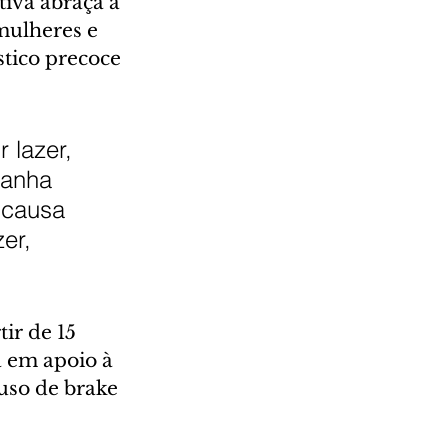
tiva abraça a 
ulheres e 
tico precoce 
 lazer, 
ganha 
 causa 
er, 
ir de 15 
a em apoio à 
uso de brake 