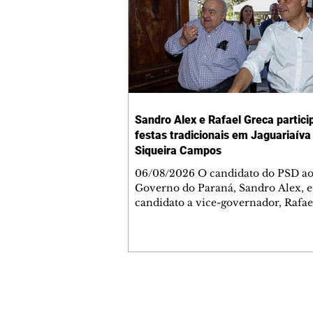
Sandro Alex e Rafael Greca partic
festas tradicionais em Jaguariaíva
Siqueira Campos
06/08/2026 O candidato do PSD a
Governo do Paraná, Sandro Alex, e
candidato a vice-governador, Rafae
(MDB) participaram de duas grande
do Interior nesta quinta-feira (6) a
presidente da Assembleia Legislativ
Alexandre Curi, candidato ao Senad
governador Ratinho Junior. Em
Jaguariaíva, eles participaram da 11
Contato comercial
do Bom Jesus da Pedra Fria e de um
mmjornale@gmail.com