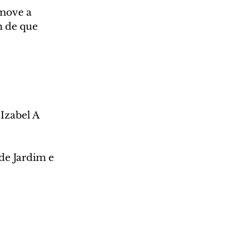
move a 
 de que 
Izabel A 
de Jardim e 