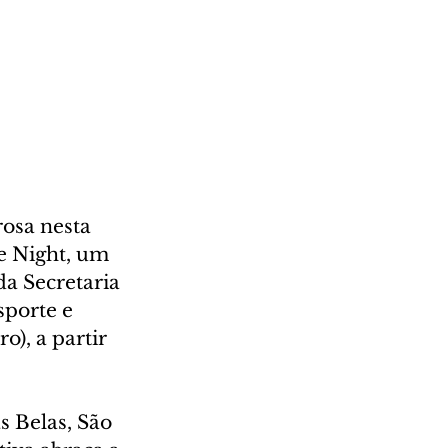
osa nesta 
ke Night, um 
da Secretaria 
sporte e 
), a partir 
 Belas, São 