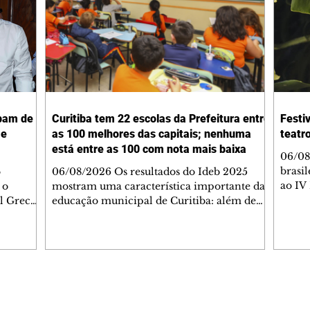
ipam de
Curitiba tem 22 escolas da Prefeitura entre
Festiv
 e
as 100 melhores das capitais; nenhuma
teatro
está entre as 100 com nota mais baixa
06/08
brasi
o
06/08/2026 Os resultados do Ideb 2025
ao IV 
 o
mostram uma característica importante da
progr
l Greca
educação municipal de Curitiba: além de
(7/8) 
s festas
apresentar a melhor nota entre as capitais
teatr
o lado do
brasileiras (6,9) nos anos iniciais (1º ao 5º), a
dos de
a,
cidade tem uma rede com desempenho
colom
o, e do
consistente em todas as suas escolas.
teatr
Levantamento feito a partir dos dados do
Confi
0ª Festa
Ministério da Educação (MEC) mostra que
Editorias
Editais Certificados
O Mun
a missa.
Curitiba tem 22 escolas municipais entre as