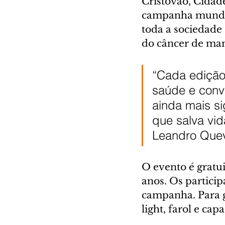
Cristóvão, Cidade
campanha mundia
toda a sociedade
do câncer de mam
“Cada edição 
saúde e conv
ainda mais s
que salva vid
Leandro Que
O evento é gratui
anos. Os particip
campanha. Para ga
light, farol e capa