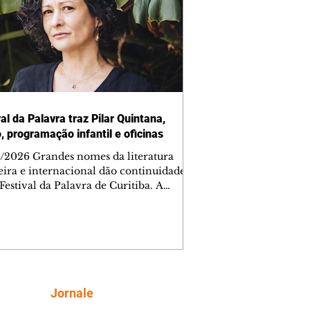
al da Palavra traz Pilar Quintana,
, programação infantil e oficinas
/2026 Grandes nomes da literatura
leira e internacional dão continuidade
Festival da Palavra de Curitiba. A
amação gratuita para a sexta-feira
inclui oficinas, bate-papos, peças de
o, exposições e mesas-redondas. Um
staques é a participação da escritora
biana Pilar Quintana, que estará no
o do Memorial de Curitiba, às 20h.
ra AQUI a agenda completa da sexta.
Siga
Jornale
do Indomável é o tema da conversa