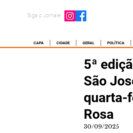
Siga o Jornale
CAPA
CIDADE
GERAL
POLÍTICA
5ª ediç
São Jos
quarta-f
Rosa
30/09/2025