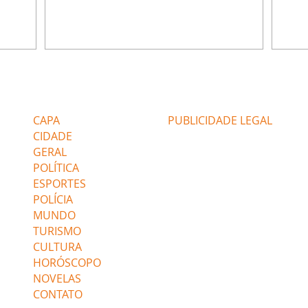
ia.
Zilá orienta Osmar a seguir Cinara, que
que B
ão de
percebe a movimentação e alerta Ronei.
nega 
ntino
Palhares confronta Cinara sobre a
Tonho
aproximação com Ronei. Eduarda pensa
a fam
una no
em pedir a Valéria para ficar com Sol. Gael
com O
a. Dora
decide terminar com Naiane. João Raul
e é d
m
inventa para Agrado que não está
comen
Editorias
Editais Certificados
Lyris
conseguindo conviver com seu sucesso, e
tungs
urante de
termina o relacionamento dos dois.
Dióge
CAPA
PUBLICIDADE LEGAL
CIDADE
GERAL
POLÍTICA
ESPORTES
POLÍCIA
MUNDO
TURISMO
CULTURA
HORÓSCOPO
NOVELAS
CONTATO