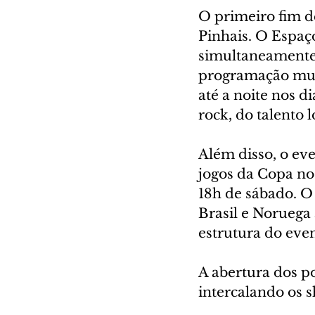
O primeiro fim d
Pinhais. O Espaç
simultaneamente o
programação mus
até a noite nos d
rock, do talento 
Além disso, o eve
jogos da Copa nos
18h de sábado. O
Brasil e Noruega 
estrutura do eve
A abertura dos po
intercalando os 