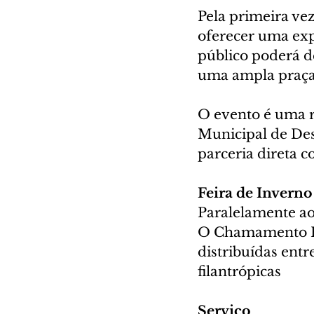
Pela primeira vez
oferecer uma exp
público poderá d
uma ampla praça 
O evento é uma re
Municipal de De
parceria direta c
Feira de Inverno
Paralelamente aos
O Chamamento Púb
distribuídas entre
filantrópicas
Serviço