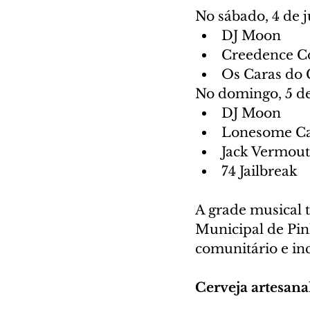
No sábado, 4 de j
DJ Moon
Creedence Co
Os Caras do 
No domingo, 5 de
DJ Moon
Lonesome Ca
Jack Vermou
74 Jailbreak
A grade musical 
Municipal de Pin
comunitário e inc
Cerveja artesana