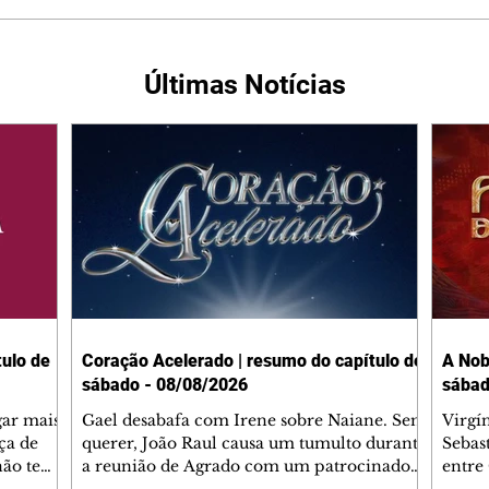
Últimas Notícias
ulo de
Coração Acelerado | resumo do capítulo de
A Nob
sábado - 08/08/2026
sábad
gar mais
Gael desabafa com Irene sobre Naiane. Sem
Virgí
ça de
querer, João Raul causa um tumulto durante
Sebas
 não tem
a reunião de Agrado com um patrocinador.
entre