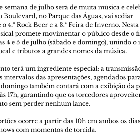
e semana de julho será de muita música e cele
o Boulevard, no Parque das Águas, vai sediar 
 4.º Rock Beer e a 3.ª Feira de Inverno. Nesta 
ical promete movimentar o público desde o f
ias 4 e 5 de julho (sábado e domingo), unindo o
local e tributos a grandes nomes da música.
nto terá um ingrediente especial: a transmissão
 intervalos das apresentações, agendados para 
 domingo também contará com a exibição da pa
às 17h, garantindo que os torcedores aproveite
nto sem perder nenhum lance.
rtões ocorre a partir das 10h em ambos os dias
shows com momentos de torcida.