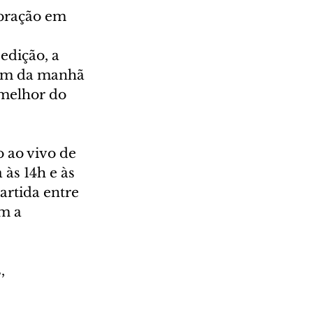
bração em 
edição, a 
im da manhã 
 melhor do 
 ao vivo de 
às 14h e às 
rtida entre 
m a 
, 