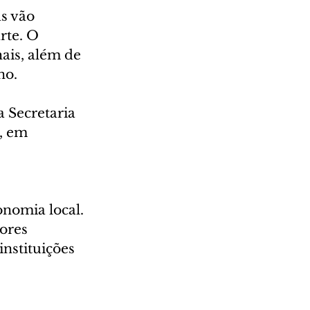
s vão 
rte. O 
ais, além de 
no.
 Secretaria 
, em 
nomia local. 
ores 
instituições 