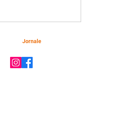
inta esteja mesmo ao lado de Jendal, e
o convite para jantar com os dois.
 desabafa com Casemiro e conta que
ília de Lúcia/Alika tem uma dívida
mar. Ana Maria vai à casa de Manoel
estratada por Fortunato. José e Omar
tam sobre a possível jazida de
Siga
Jornale
tênio na região. Virgínia provoca
nes na frente de Marta. Binta s