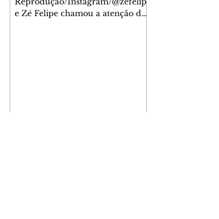
Reprodução/Instagram/@zefelip
e Zé Felipe chamou a atenção dos
seguidores ao revelar um detalhe
especial de sua nova aeronave. O
cantor compartilhou nesta
quinta-feira, 6, registros do
jatinho recém-adquirido e
mostrou que decidiu personalizar
o espaço com uma ilustração que
reúne Virginia Fonseca e os três
filhos que eles tiveram juntos:
Maria Alice, Maria Flor e José
Leonardo. Na imagem, aparecem
os apelidos dos integrantes da
família, entre eles "Papai",
"Mamãe",
Athletico é atropelado pelo