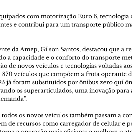
equipados com motorização Euro 6, tecnologia 
ntes e contribui para um transporte público ma
ente da Amep, Gilson Santos, destacou que a r
do a capacidade e o conforto do transporte met
o de novos veículos e tecnologias voltadas aos
s 870 veículos que compõem a frota operante d
25 já foram substituídos por ônibus zero quilô
ando os superarticulados, uma inovação para 
demanda".
a, todos os novos veículos também passam a co
ém de recursos como carregador de celular e po
 torna a operação mais eficiente e melhora o a