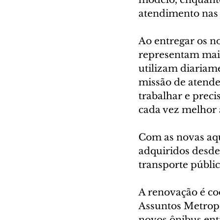
atendimento nas 
Ao entregar os no
representam mais
utilizam diariam
missão de atende
trabalhar e prec
cada vez melhor 
Com as novas aqu
adquiridos desde
transporte públi
A renovação é co
Assuntos Metropo
novos ônibus ent