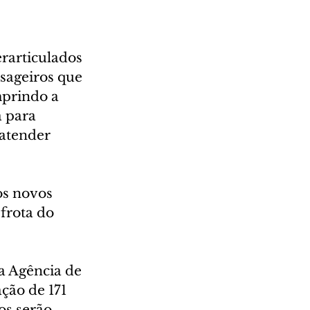
rarticulados 
sageiros que 
prindo a 
 para 
atender 
os novos 
frota do 
a Agência de 
ção de 171 
os serão 