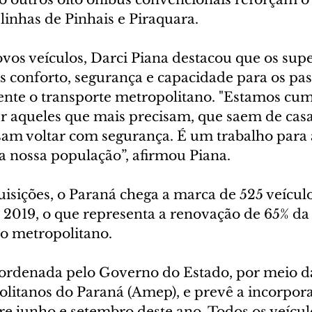
linhas de Pinhais e Piraquara.
vos veículos, Darci Piana destacou que os supe
 conforto, segurança e capacidade para os pas
ente o transporte metropolitano. "Estamos cum
r aqueles que mais precisam, que saem de casa
isam voltar com segurança. É um trabalho para 
a nossa população”, afirmou Piana.
isições, o Paraná chega a marca de 525 veícul
 2019, o que representa a renovação de 65% da 
co metropolitano.
ordenada pelo Governo do Estado, por meio d
litanos do Paraná (Amep), e prevê a incorpora
re junho e setembro deste ano. Todos os veícul