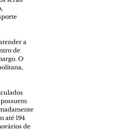
, 
sporte 
atender a 
ntro de 
margo. O 
litana, 
culados 
s possuem 
ximadamente 
 até 194 
horários de 