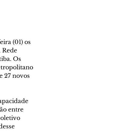
ra (01) os 
a Rede 
iba. Os 
tropolitano 
e 27 novos 
apacidade 
ão entre 
oletivo 
desse 
 