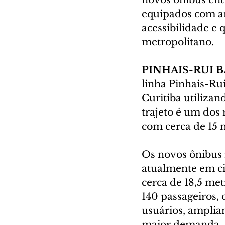
equipados com ar
acessibilidade e
metropolitano.
PINHAIS-RUI 
linha Pinhais-Rui
Curitiba utiliza
trajeto é um dos
com cerca de 15 
Os novos ônibus 
atualmente em c
cerca de 18,5 m
140 passageiros,
usuários, amplian
maior demanda.