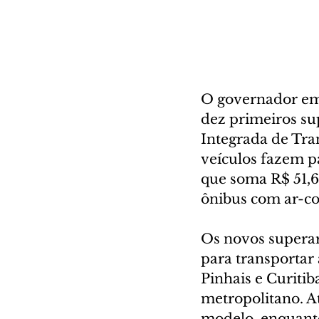
O governador em e
dez primeiros su
Integrada de Tra
veículos fazem p
que soma R$ 51,6
ônibus com ar-co
Os novos superar
para transportar 
Pinhais e Curitib
metropolitano. At
modelo, enquanto