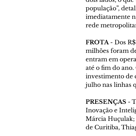
população”, deta
imediatamente na
rede metropolitan
FROTA 
- Dos R$
milhões foram des
entram em operaç
até o fim do ano
investimento de 
julho nas linhas
PRESENÇAS 
- 
Inovação e Inteli
Márcia Huçulak; 
de Curitiba, Thi