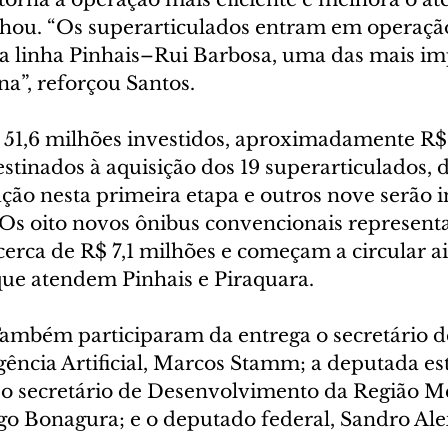
lhou. “Os superarticulados entram em operaçã
 linha Pinhais–Rui Barbosa, uma das mais im
a”, reforçou Santos.
 51,6 milhões investidos, aproximadamente R$ 
tinados à aquisição dos 19 superarticulados, d
ão nesta primeira etapa e outros nove serão 
. Os oito novos ônibus convencionais represent
cerca de R$ 7,1 milhões e começam a circular a
 que atendem Pinhais e Piraquara.
Também participaram da entrega o secretário d
gência Artificial, Marcos Stamm; a deputada es
o secretário de Desenvolvimento da Região Me
ago Bonagura; e o deputado federal, Sandro Ale