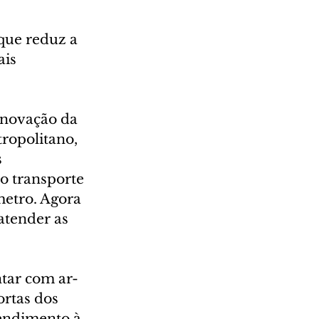
que reduz a 
is 
enovação da 
ropolitano, 
 
o transporte 
metro. Agora 
atender as 
ntar com ar-
rtas dos 
tendimento à 