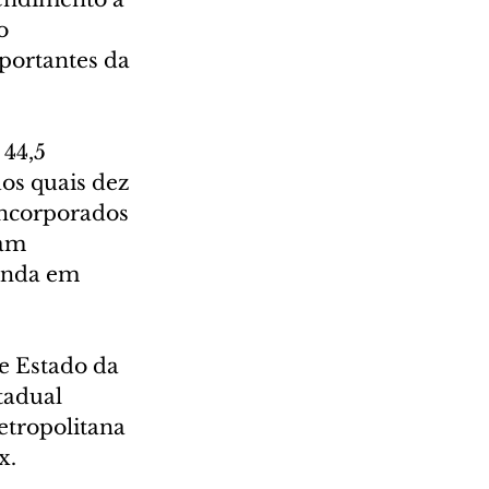
o 
portantes da 
44,5 
os quais dez 
incorporados 
am 
inda em 
e Estado da 
tadual 
tropolitana 
x.