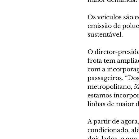
Os veículos são 
emissão de polue
sustentável.
O diretor-presid
frota tem amplia
com a incorporaçã
passageiros. “Do
metropolitano, 5
estamos incorpor
linhas de maior 
A partir de agor
condicionado, al
dois lados, o que