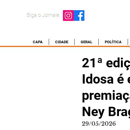
Siga o Jornale
CAPA
CIDADE
GERAL
POLÍTICA
21ª edi
Idosa é
premiaç
Ney Bra
29/05/2026