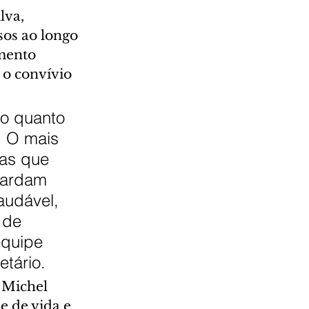
lva, 
sos ao longo 
mento 
 o convívio 
o quanto 
. O mais 
ças que 
uardam 
audável, 
 de 
equipe 
etário.
 Michel 
 de vida e 