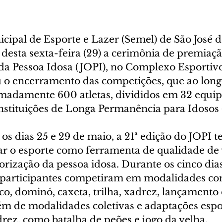
cipal de Esporte e Lazer (Semel) de São José d
 desta sexta-feira (29) a cerimônia de premiaçã
 da Pessoa Idosa (JOPI), no Complexo Esportiv
 o encerramento das competições, que ao lon
adamente 600 atletas, divididos em 32 equipe
nstituições de Longa Permanência para Idosos (
s dias 25 e 29 de maio, a 21ª edição do JOPI 
ar o esporte como ferramenta de qualidade de 
lorização da pessoa idosa. Durante os cinco dia
 participantes competiram em modalidades co
co, dominó, caxeta, trilha, xadrez, lançamento 
lém de modalidades coletivas e adaptações espo
rez, como batalha de peões e jogo da velha.