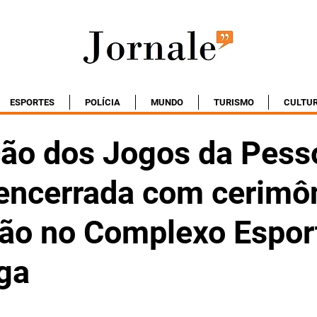
ESPORTES
POLÍCIA
MUNDO
TURISMO
CULTU
ção dos Jogos da Pess
 encerrada com cerimô
ão no Complexo Espor
ga