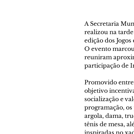
A Secretaria Muni
realizou na tarde
edição dos Jogos
O evento marcou
reuniram aproxim
participação de I
Promovido entre o
objetivo incentiv
socialização e va
programação, os
argola, dama, tru
tênis de mesa, a
inspiradas no xad