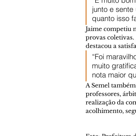
“É muito bom 
junto e sente 
quanto isso f
Jaime competiu n
provas coletivas.
destacou a satis
“Foi maravilh
muito gratifi
nota maior qu
A Semel também a
professores, árbi
realização da com
acolhimento, seg