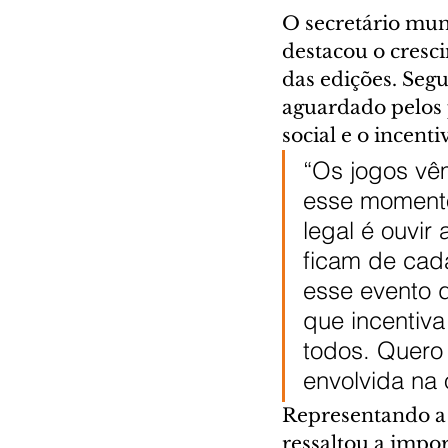
O secretário muni
destacou o cresci
das edições. Seg
aguardado pelos 
social e o incenti
“Os jogos vê
esse momento
legal é ouvir
ficam de cad
esse evento d
que incentiva
todos. Quero
envolvida na 
Representando a 
ressaltou a impo