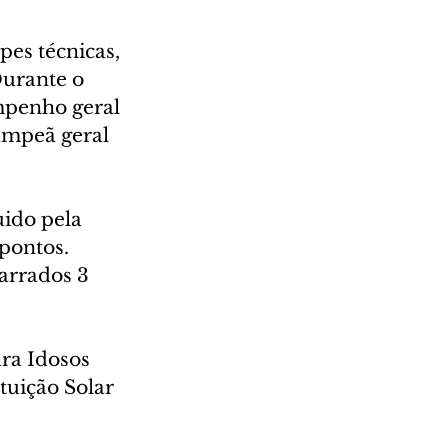
pes técnicas, 
Durante o 
penho geral 
ampeã geral 
ido pela 
pontos. 
arrados 3 
ra Idosos 
tuição Solar 