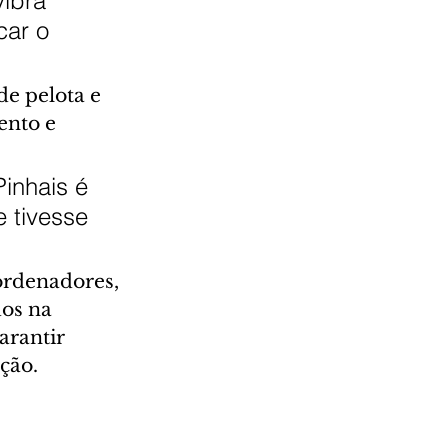
vibra 
car o 
e pelota e 
ento e 
inhais é 
 tivesse 
ordenadores, 
dos na 
arantir 
ção.