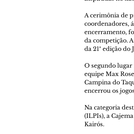
A cerimônia de pr
coordenadores, ár
encerramento, f
da competição. A
da 21ª edição do
O segundo lugar 
equipe Max Rose
Campina do Taqua
encerrou os jogos
Na categoria des
(ILPIs), a Cajema
Kairós.