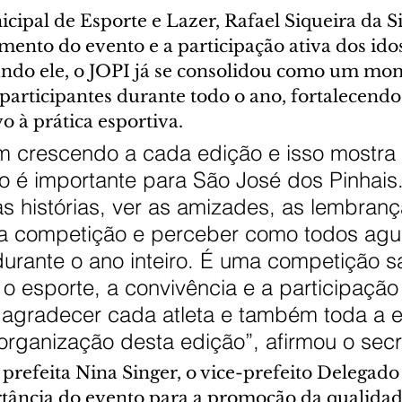
cipal de Esporte e Lazer, Rafael Siqueira da Si
mento do evento e a participação ativa dos ido
undo ele, o JOPI já se consolidou como um mo
participantes durante todo o ano, fortalecendo
vo à prática esportiva.
m crescendo a cada edição e isso mostra 
 é importante para São José dos Pinhais
 as histórias, ver as amizades, as lembran
a competição e perceber como todos ag
urante o ano inteiro. É uma competição s
 o esporte, a convivência e a participação
 agradecer cada atleta e também toda a 
organização desta edição”, afirmou o secr
prefeita Nina Singer, o vice-prefeito Delegado
rtância do evento para a promoção da qualidade