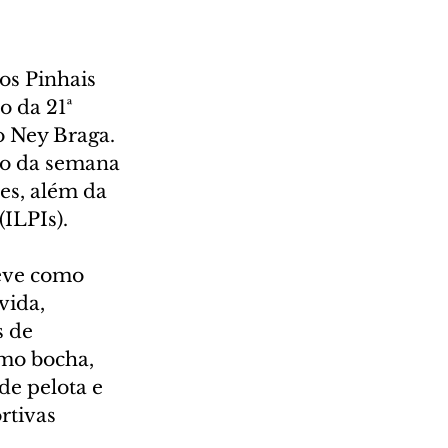
os Pinhais 
o da 21ª 
o Ney Braga. 
go da semana 
s, além da 
ILPIs).
teve como 
vida, 
s de 
mo bocha, 
de pelota e 
rtivas 