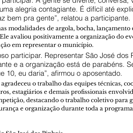
participar. A gente se diverte, conversa, 
uma alegria contagiante. É difícil até expli
az bem pra gente”, relatou a participante.
as modalidades de argola, bocha, lançamento d
 Ele avaliou positivamente a organização do ev
fação em representar o município.
oso participar. Representar São José dos P
cante e a organização está de parabéns. Se
e 10, eu daria”, afirmou o aposentado.
gradeceu o trabalho das equipes técnicas, co
tros, estagiários e demais profissionais envolvi
petição, destacando o trabalho coletivo para g
urança e organização durante toda a programa