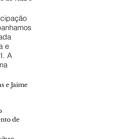
icipação 
mpanhamos 
ada 
a e 
I. A 
ma 
s e Jaime 
o 
nto de 