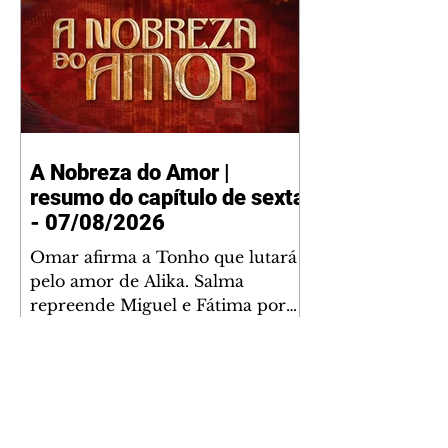
A Nobreza do Amor |
resumo do capítulo de sexta
- 07/08/2026
Omar afirma a Tonho que lutará
pelo amor de Alika. Salma
repreende Miguel e Fátima por
terem sido rudes com Omar.
Maria Helena aconselha Manoel
sobre seu namoro com Ana
Maria. Pressionado, Bakari revela
a Jendal que Chinua esteve em