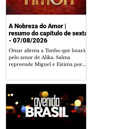
A Nobreza do Amor |
resumo do capítulo de sexta
- 07/08/2026
Omar afirma a Tonho que lutará
pelo amor de Alika. Salma
repreende Miguel e Fátima por
terem sido rudes com Omar.
Maria Helena aconselha Manoel
sobre seu namoro com Ana
Maria. Pressionado, Bakari revela
a Jendal que Chinua esteve em
terras inimigas. Omar pede que
Alika o acompanhe até a agência
bancária. Chinua alerta Dumi,
Akin e Ladisa sobre as