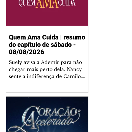
Quem Ama Cuida | resumo
do capítulo de sábado -
08/08/2026
Suely avisa a Ademir para não
chegar mais perto dela. Nancy
sente a indiferença de Camilo.
Tiago diz a Ingrid que ela não
tem competência para presidir a
joalheria. André conta a Pedro
que a associação de advogados
expulsou Ademir. Laurentino
contrata Adriana para servir no
restaurante. Adriana vê Pedro e