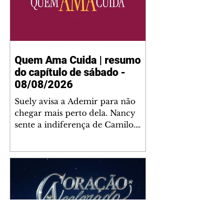
Quem Ama Cuida | resumo
do capítulo de sábado -
08/08/2026
Suely avisa a Ademir para não
chegar mais perto dela. Nancy
sente a indiferença de Camilo.
Tiago diz a Ingrid que ela não
tem competência para presidir a
joalheria. André conta a Pedro
que a associação de advogados
expulsou Ademir. Laurentino
contrata Adriana para servir no
restaurante. Adriana vê Pedro e