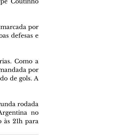
pe Coutinho 
 marcada por 
as defesas e 
rias. Como a 
omandada por 
o de gols. A 
gunda rodada 
Argentina no 
 às 21h para 