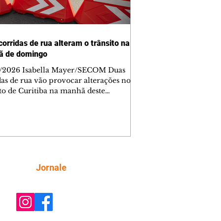
corridas de rua alteram o trânsito na
ã de domingo
/2026 Isabella Mayer/SECOM Duas
das de rua vão provocar alterações no
ito de Curitiba na manhã deste
go (9/8). As mudanças começam às
e afetam principalmente as regiões do
m das Américas e do Água Verde.
es de trânsito e monitores farão o
anhamento das provas. A orientação
a que os motoristas programem os
camentos com antecedência,
Siga
Jornale
tem a sinalização provisória e as
ações dos agentes de trânsito,
ando rotas al