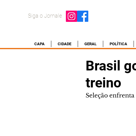
Siga o Jornale
CAPA
CIDADE
GERAL
POLÍTICA
Brasil g
treino
Seleção enfrenta 