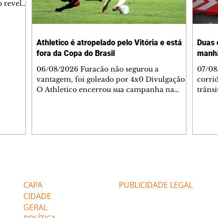
 revelar
ronave.
-feira,
rido e
Athletico é atropelado pelo Vitória e está
Duas 
o espaço
fora da Copa do Brasil
manh
inia
veram
06/08/2026 Furacão não segurou a
07/08
sé
vantagem, foi goleado por 4x0 Divulgação
corri
s
O Athletico encerrou sua campanha na
trâns
 entre
Copa do Brasil nesta quinta-feira (6), em
domin
uma noite infeliz em Salvador (BA). O time
5h30 
paranaense foi superado por 4×0 pelo
Jardi
Vitória, no Barradão, e viu derreter a
Agent
vantagem de dois gols que levou da Arena
acomp
da Baixada. A equipe baiana marcou dois
é par
gols em cada tempo. Renê e Erick
deslo
Editorias
Editais Certificados
balançaram a rede no primeiro. Renê e
respei
Marinho fecharam a conta no segundo.
orient
CAPA
PUBLICIDADE LEGAL
Superado por 4×
utiliz
CIDADE
GERAL