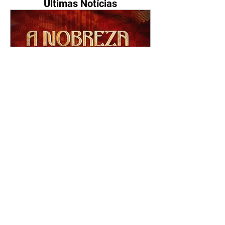
Últimas Notícias
A Nobreza do Amor |
resumo do capítulo de sexta
- 07/08/2026
Omar afirma a Tonho que lutará
pelo amor de Alika. Salma
repreende Miguel e Fátima por
terem sido rudes com Omar.
Maria Helena aconselha Manoel
sobre seu namoro com Ana
Maria. Pressionado, Bakari revela