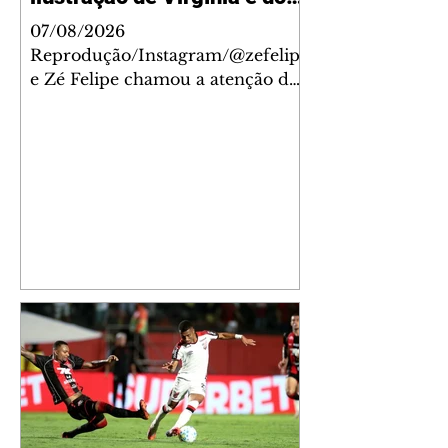
filhos
07/08/2026
Reprodução/Instagram/@zefelip
e Zé Felipe chamou a atenção dos
seguidores ao revelar um detalhe
especial de sua nova aeronave. O
cantor compartilhou nesta
quinta-feira, 6, registros do
jatinho recém-adquirido e
mostrou que decidiu personalizar
o espaço com uma ilustração que
reúne Virginia Fonseca e os três
filhos que eles tiveram juntos:
Maria Alice, Maria Flor e José
Leonardo. Na imagem, aparecem
os apelidos dos integrantes da
família, entre eles "Papai",
"Mamãe",