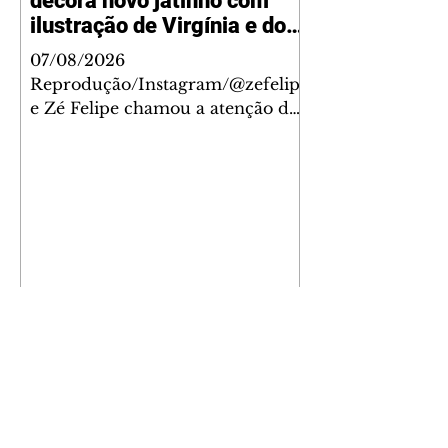
decora novo jatinho com
ilustração de Virgínia e dos
filhos
07/08/2026
Reprodução/Instagram/@zefelip
e Zé Felipe chamou a atenção dos
seguidores ao revelar um detalhe
especial de sua nova aeronave. O
cantor compartilhou nesta
quinta-feira, 6, registros do
jatinho recém-adquirido e
mostrou que decidiu personalizar
o espaço com uma ilustração que
reúne Virginia Fonseca e os três
filhos que eles tiveram juntos:
Maria Alice, Maria Flor e José
Leonardo. Na imagem, aparecem
os apelidos dos integrantes da
família, entre eles "Papai",
"Mamãe",