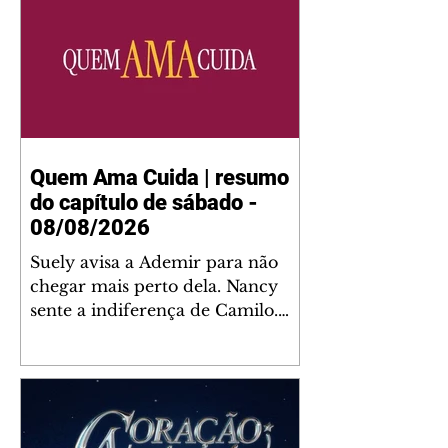
Quem Ama Cuida | resumo
do capítulo de sábado -
08/08/2026
Suely avisa a Ademir para não
chegar mais perto dela. Nancy
sente a indiferença de Camilo.
Tiago diz a Ingrid que ela não
tem competência para presidir a
joalheria. André conta a Pedro
que a associação de advogados
expulsou Ademir. Laurentino