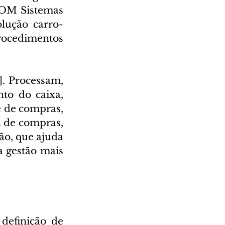
COM Sistemas 
lução carro-
rocedimentos 
. Processam, 
o do caixa, 
 de compras, 
 de compras, 
o, que ajuda 
 gestão mais 
definição de 