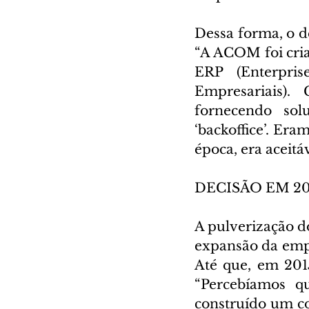
Dessa forma, o 
“A ACOM foi cria
ERP (Enterpris
Empresariais). 
fornecendo sol
‘backoffice’. Er
época, era aceitá
DECISÃO EM 20
A pulverização do
expansão da empr
Até que, em 2015
“Percebíamos qu
construído um co