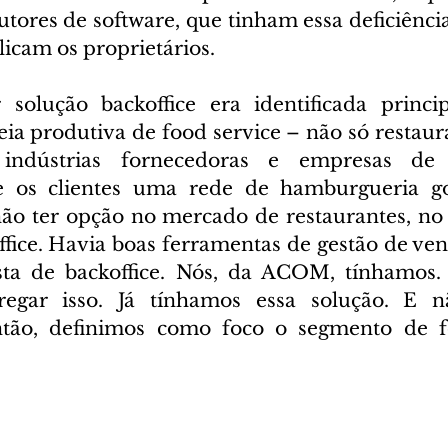
tores de software, que tinham essa deficiênci
plicam os proprietários.
olução backoffice era identificada princi
a produtiva de food service – não só restauran
indústrias fornecedoras e empresas de di
 os clientes uma rede de hamburgueria go
não ter opção no mercado de restaurantes, no f
ffice. Havia boas ferramentas de gestão de ven
ta de backoffice. Nós, da ACOM, tínhamos. 
egar isso. Já tínhamos essa solução. E n
ntão, definimos como foco o segmento de foo