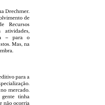
a Drechmer. 
olvimento de 
e Recursos 
atividades, 
ta – para o 
tos. Mas, na 
embra.
itivo para a 
ecialização. 
 no mercado. 
gente tinha 
 não ocorria 