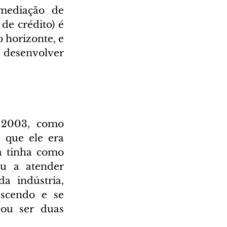
mediação de 
e crédito) é 
horizonte, e 
desenvolver 
2003, como 
que ele era 
a tinha como 
u a atender 
a indústria, 
scendo e se 
ou ser duas 