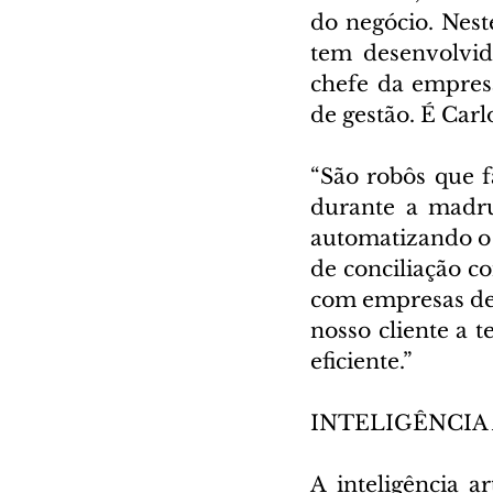
do negócio. Nest
tem desenvolvid
chefe da empresa
de gestão. É Car
“São robôs que 
durante a madru
automatizando o 
de conciliação c
com empresas de l
nosso cliente a t
eficiente.”
INTELIGÊNCIA 
A inteligência a