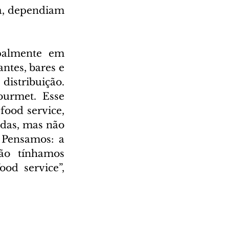
a, dependiam 
palmente em 
tes, bares e 
stribuição. 
urmet. Esse 
ood service, 
das, mas não 
Pensamos: a 
ão tínhamos 
d service”, 