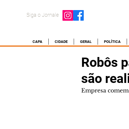
Siga o Jornale
CAPA
CIDADE
GERAL
POLÍTICA
Robôs pa
são real
Empresa comemora