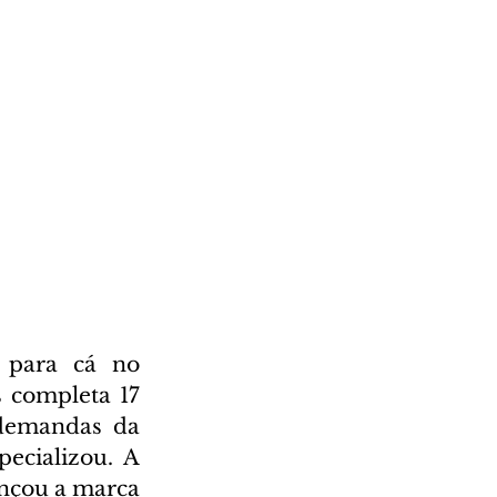
para cá no 
completa 17 
demandas da 
ecializou. A 
çou a marca 