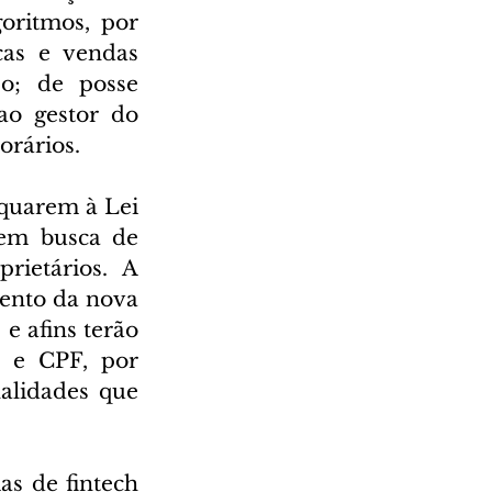
oritmos, por 
as e vendas 
o; de posse 
 ao gestor do 
orários.
quarem à Lei 
em busca de 
rietários. A 
ento da nova 
e afins terão 
 e CPF, por 
lidades que 
s de fintech 