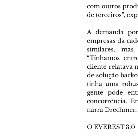
com outros produ
de terceiros”, ex
A demanda por s
empresas da cadei
similares, mas 
“Tínhamos entre
cliente relatava 
de solução backo
tinha uma robus
gente pode entr
concorrência. E
narra Drechmer.
O EVEREST 3.0