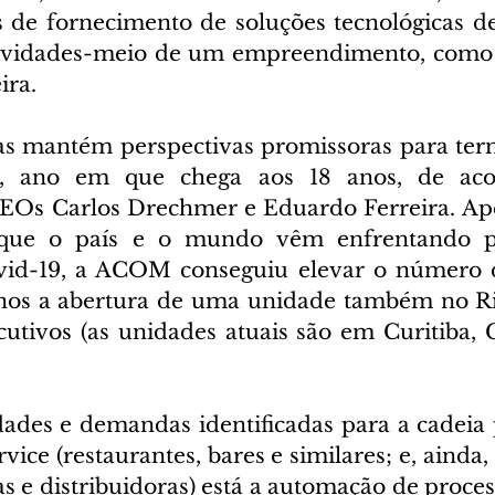
 de fornecimento de soluções tecnológicas de “
atividades-meio de um empreendimento, como ge
ira.
 mantém perspectivas promissoras para term
, ano em que chega aos 18 anos, de aco
CEOs Carlos Drechmer e Eduardo Ferreira. Ape
s que o país e o mundo vêm enfrentando p
id-19, a ACOM conseguiu elevar o número de 
os a abertura de uma unidade também no Rio 
utivos (as unidades atuais são em Curitiba, C
dades e demandas identificadas para a cadeia 
ice (restaurantes, bares e similares; e, ainda, 
s e distribuidoras) está a automação de proces