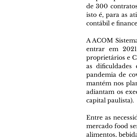
de 300 contratos
isto é, para as 
contábil e finance
A ACOM Sistemas
entrar em 2021
proprietários e 
as dificuldade
pandemia de cov
mantém nos plan
adiantam os exec
capital paulista).
Entre as necessi
mercado food serv
alimentos, bebida