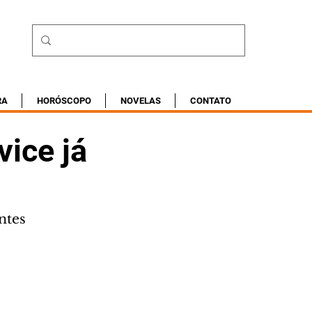
RA
HORÓSCOPO
NOVELAS
CONTATO
vice já
ntes