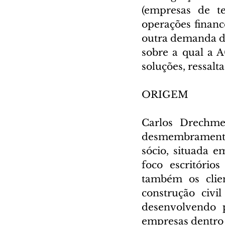
(empresas de t
operações finance
outra demanda do
sobre a qual a 
soluções, ressal
ORIGEM
Carlos Drechme
desmembramento 
sócio, situada 
foco escritório
também os clien
construção civi
desenvolvendo p
empresas dentro 